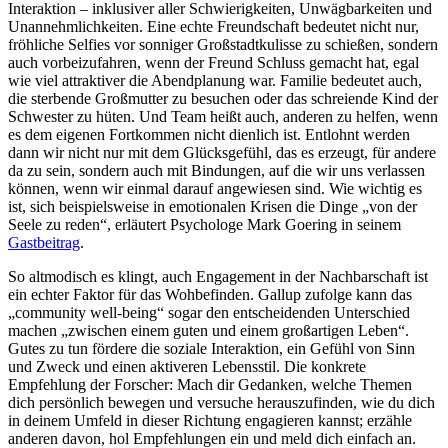
Interaktion – inklusiver aller Schwierigkeiten, Unwägbarkeiten und
Unannehmlichkeiten. Eine echte Freundschaft bedeutet nicht nur,
fröhliche Selfies vor sonniger Großstadtkulisse zu schießen, sondern
auch vorbeizufahren, wenn der Freund Schluss gemacht hat, egal
wie viel attraktiver die Abendplanung war. Familie bedeutet auch,
die sterbende Großmutter zu besuchen oder das schreiende Kind der
Schwester zu hüten. Und Team heißt auch, anderen zu helfen, wenn
es dem eigenen Fortkommen nicht dienlich ist. Entlohnt werden
dann wir nicht nur mit dem Glücksgefühl, das es erzeugt, für andere
da zu sein, sondern auch mit Bindungen, auf die wir uns verlassen
können, wenn wir einmal darauf angewiesen sind. Wie wichtig es
ist, sich beispielsweise in emotionalen Krisen die Dinge „von der
Seele zu reden“, erläutert Psychologe Mark Goering in seinem
Gastbeitrag
.
So altmodisch es klingt, auch Engagement in der Nachbarschaft ist
ein echter Faktor für das Wohbefinden. Gallup zufolge kann das
„community well-being“ sogar den entscheidenden Unterschied
machen „zwischen einem guten und einem großartigen Leben“.
Gutes zu tun fördere die soziale Interaktion, ein Gefühl von Sinn
und Zweck und einen aktiveren Lebensstil. Die konkrete
Empfehlung der Forscher: Mach dir Gedanken, welche Themen
dich persönlich bewegen und versuche herauszufinden, wie du dich
in deinem Umfeld in dieser Richtung engagieren kannst; erzähle
anderen davon, hol Empfehlungen ein und meld dich einfach an.