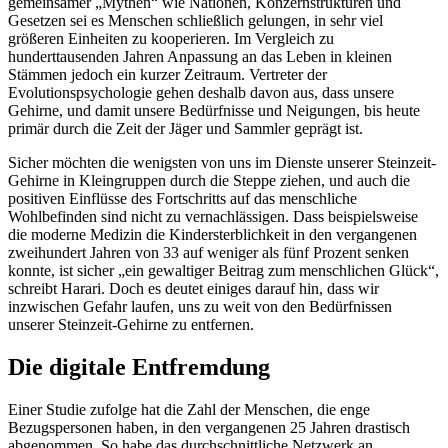
gemeinsamer „Mythen“ wie Nationen, Konzernstrukturen und
Gesetzen sei es Menschen schließlich gelungen, in sehr viel
größeren Einheiten zu kooperieren. Im Vergleich zu
hunderttausenden Jahren Anpassung an das Leben in kleinen
Stämmen jedoch ein kurzer Zeitraum. Vertreter der
Evolutionspsychologie gehen deshalb davon aus, dass unsere
Gehirne, und damit unsere Bedürfnisse und Neigungen, bis heute
primär durch die Zeit der Jäger und Sammler geprägt ist.
Sicher möchten die wenigsten von uns im Dienste unserer Steinzeit-
Gehirne in Kleingruppen durch die Steppe ziehen, und auch die
positiven Einflüsse des Fortschritts auf das menschliche
Wohlbefinden sind nicht zu vernachlässigen. Dass beispielsweise
die moderne Medizin die Kindersterblichkeit in den vergangenen
zweihundert Jahren von 33 auf weniger als fünf Prozent senken
konnte, ist sicher „ein gewaltiger Beitrag zum menschlichen Glück“,
schreibt Harari. Doch es deutet einiges darauf hin, dass wir
inzwischen Gefahr laufen, uns zu weit von den Bedürfnissen
unserer Steinzeit-Gehirne zu entfernen.
Die digitale Entfremdung
Einer Studie zufolge hat die Zahl der Menschen, die enge
Bezugspersonen haben, in den vergangenen 25 Jahren drastisch
abgenommen. So habe das durchschnittliche Netzwerk an