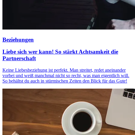
Beziehungen
Liebe sich wer kann! So stärkt Achtsamkeit die
Partnerschaft
Keine Liebesbeziehung ist perfekt. Man streitet, redet aneinander
vorbei und weiß manchmal nicht so recht, was man eigentlich will.
So behältst du auch in stürmischen Zeiten den Blick für das Gute!