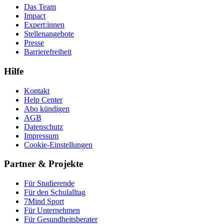
Das Team
Impact
Expert:innen
Stellenangebote
Presse
Barrierefreiheit
Hilfe
Kontakt
Help Center
Abo kündigen
AGB
Datenschutz
Impressum
Cookie-Einstellungen
Partner & Projekte
Für Stu­die­rende
Für den Schulalltag
7Mind Sport
Für Unter­neh­men
Für Gesund­heits­be­ra­ter