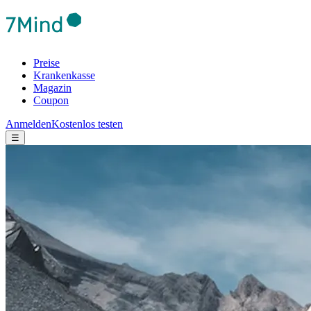
Preise
Krankenkasse
Magazin
Coupon
Anmelden
Kostenlos testen
☰