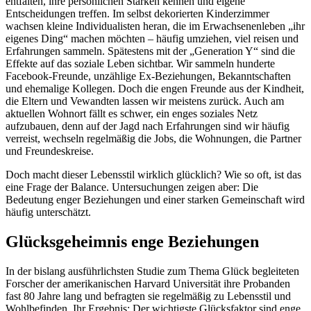
entfalten, ihre persönlichen Stärken kennen und eigene
Entscheidungen treffen. Im selbst dekorierten Kinderzimmer
wachsen kleine Individualisten heran, die im Erwachsenenleben „ihr
eigenes Ding“ machen möchten – häufig umziehen, viel reisen und
Erfahrungen sammeln. Spätestens mit der „Generation Y“ sind die
Effekte auf das soziale Leben sichtbar. Wir sammeln hunderte
Facebook-Freunde, unzählige Ex-Beziehungen, Bekanntschaften
und ehemalige Kollegen. Doch die engen Freunde aus der Kindheit,
die Eltern und Vewandten lassen wir meistens zurück. Auch am
aktuellen Wohnort fällt es schwer, ein enges soziales Netz
aufzubauen, denn auf der Jagd nach Erfahrungen sind wir häufig
verreist, wechseln regelmäßig die Jobs, die Wohnungen, die Partner
und Freundeskreise.
Doch macht dieser Lebensstil wirklich glücklich? Wie so oft, ist das
eine Frage der Balance. Untersuchungen zeigen aber: Die
Bedeutung enger Beziehungen und einer starken Gemeinschaft wird
häufig unterschätzt.
Glücksgeheimnis enge Beziehungen
In der bislang ausführlichsten Studie zum Thema Glück begleiteten
Forscher der amerikanischen Harvard Universität ihre Probanden
fast 80 Jahre lang und befragten sie regelmäßig zu Lebensstil und
Wohlbefinden. Ihr Ergebnis: Der wichtigste Glücksfaktor sind enge