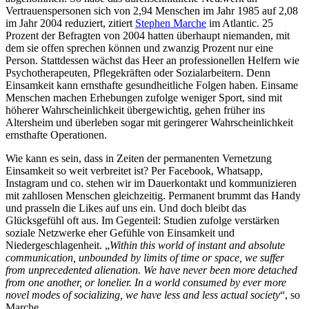
Vertrauenspersonen sich von 2,94 Menschen im Jahr 1985 auf 2,08
im Jahr 2004 reduziert, zitiert
Stephen Marche
im Atlantic. 25
Prozent der Befragten von 2004 hatten überhaupt niemanden, mit
dem sie offen sprechen können und zwanzig Prozent nur eine
Person. Stattdessen wächst das Heer an professionellen Helfern wie
Psychotherapeuten, Pflegekräften oder Sozialarbeitern. Denn
Einsamkeit kann ernsthafte gesundheitliche Folgen haben. Einsame
Menschen machen Erhebungen zufolge weniger Sport, sind mit
höherer Wahrscheinlichkeit übergewichtig, gehen früher ins
Altersheim und überleben sogar mit geringerer Wahrscheinlichkeit
ernsthafte Operationen.
Wie kann es sein, dass in Zeiten der permanenten Vernetzung
Einsamkeit so weit verbreitet ist? Per Facebook, Whatsapp,
Instagram und co. stehen wir im Dauerkontakt und kommunizieren
mit zahllosen Menschen gleichzeitig. Permanent brummt das Handy
und prasseln die Likes auf uns ein. Und doch bleibt das
Glücksgefühl oft aus. Im Gegenteil: Studien zufolge verstärken
soziale Netzwerke eher Gefühle von Einsamkeit und
Niedergeschlagenheit. „
Within this world of instant and absolute
communication, unbounded by limits of time or space, we suffer
from unprecedented alienation. We have never been more detached
from one another, or lonelier. In a world consumed by ever more
novel modes of socializing, we have less and less actual society
“, so
Marche.