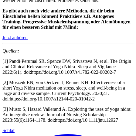
wieder erholt einzuschlafen. Probiere es selbst aus!
Es gibt auch noch viele andere Methoden, die dir beim
Einschlafen helfen können! Praktiziere z.B. Autogenes
Training, Progressive Muskelentspannung oder Atemübungen
für einen besseren Schlaf mit 7Mind:
Jetzt anhören
Quellen:
[1] Pandi-Perumal SR, Spence DW, Srivastava N, et al. The Origin
and Clinical Relevance of Yoga Nidra. Sleep and Vigilance.
2022;6(1). doi:https://doi.org/10.1007/s41782-022-00202-7
[2] Moszeik EN, von Oertzen T, Renner KH. Effectiveness of a
short Yoga Nidra meditation on stress, sleep, and well-being in a
large and diverse sample. Current Psychology. 2020;41.
doi:https://doi.org/10.1007/s12144-020-01042-2
[3] Musto S, Hazard Vallerand A. Exploring the uses of yoga nidra:
An integrative review. Journal of Nursing Scholarship.
2023;55(6):1164-1178. doi:https://doi.org/10.1111/jnu.12927
Schlaf