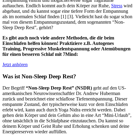
Entspannung eintritt und möglicherweise sogar Tagträume
auftauchen. Endlich kommt auch dein Körper zur Ruhe,
Stress
wird
abgebaut, und du kannst sogar eine tiefere Form der Entspannung
als im normalen Schlaf finden [1] [3]. Vielleicht hast du sogar schon
mal von diesem Entspannungszustand, dem sogenannten “Non-
Sleep Deep Rest”, gehört?
Es gibt auch noch viele andere Methoden, die dir beim
Einschlafen helfen können! Praktiziere z.B. Autogenes
Training, Progressive Muskelentspannung oder Atemübungen
für einen besseren Schlaf mit 7Mind:
Jetzt anhören
Was ist Non-Sleep Deep Rest?
Der Begriff
“Non-Sleep Deep Rest” (NSDR)
geht auf den US-
amerikanischen Neurowissenschaftler Dr. Andrew Huberman
zurück und bezeichnet eine schlaflose Tiefenentspannung. Dieser
entspannte Zustand, der typischerweise kurz vor dem Einschlafen
erlebt wird, kann auch durch Yoga Nidra erreicht werden. Dabei
gehen dein Körper und dein Gehirn also in eine Art “Mini-Urlaub”,
ohne tatsächlich in die Schlafphase einzutauchen. Du kannst so
deinem Körper und Geist Ruhe und Erholung schenken und deine
Energiereserven wieder auffüllen.