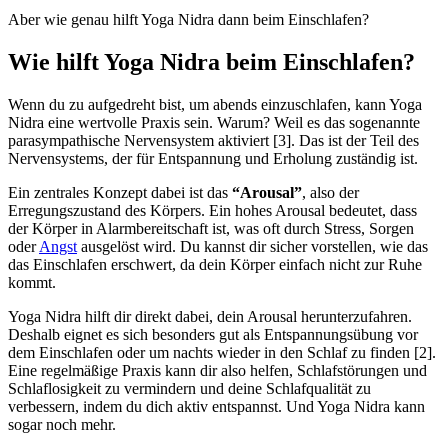
Aber wie genau hilft Yoga Nidra dann beim Einschlafen?
Wie hilft Yoga Nidra beim Einschlafen?
Wenn du zu aufgedreht bist, um abends einzuschlafen, kann Yoga
Nidra eine wertvolle Praxis sein. Warum? Weil es das sogenannte
parasympathische Nervensystem aktiviert [3]. Das ist der Teil des
Nervensystems, der für Entspannung und Erholung zuständig ist.
Ein zentrales Konzept dabei ist das
“Arousal”
, also der
Erregungszustand des Körpers. Ein hohes Arousal bedeutet, dass
der Körper in Alarmbereitschaft ist, was oft durch Stress, Sorgen
oder
Angst
ausgelöst wird. Du kannst dir sicher vorstellen, wie das
das Einschlafen erschwert, da dein Körper einfach nicht zur Ruhe
kommt.
Yoga Nidra hilft dir direkt dabei, dein Arousal herunterzufahren.
Deshalb eignet es sich besonders gut als Entspannungsübung vor
dem Einschlafen oder um nachts wieder in den Schlaf zu finden [2].
Eine regelmäßige Praxis kann dir also helfen, Schlafstörungen und
Schlaflosigkeit zu vermindern und deine Schlafqualität zu
verbessern, indem du dich aktiv entspannst. Und Yoga Nidra kann
sogar noch mehr.