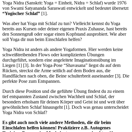
Yoga Nidra (Sanskrit: Yoga = Einheit, Nidra = Schlaf) wurde 1976
von Swami Satyananda Saraswati entwickelt und bedeutet übersetzt
“Yogischer Schlaf”
[1].
Was aber hat Yoga mit Schlaf zu tun? Vielleicht kennst du Yoga
bereits aus Kursen oder deiner eigenen Praxis Zuhause, hast bereits
den Sonnengruß oder sogar einen Kopfstand ausprobiert. Wie aber
soll Yoga dir nun beim Einschlafen helfen?
Yoga Nidra ist anders als andere Yogaformen. Hier werden keine
schweißtreibenden Flows oder komplizierten Übungen
durchgeführt, sondern eine angeleitete Imaginationsübung im
Liegen [1] [3]. In der Yoga-Pose “Shavasana” liegst du auf dem
Rücken, streckst die Arme seitlich auf dem Boden aus, die
Handflächen nach oben, die Beine schulterbreit auseinander [3]. Die
perfekte Pose zum Entspannen.
Durch diese Position und die geführte Übung findest du zu einem
tief entspannten Zustand zwischen Wachheit und Schlaf, der
besonders erholsam für deinen Körper und Geist ist und weit über
gewöhnlichen Schlaf hinausgeht [1]. Doch was genau unterscheidet
Yoga Nidra von Schlaf?
Es gibt auch noch viele andere Methoden, die dir beim
Einschlafen helfen können! Praktiziere z.B. Autogenes