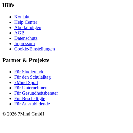
Hilfe
Kontakt
Help Center
Abo kündigen
AGB
Datenschutz
Impressum
Cookie-Einstellungen
Partner & Projekte
Für Stu­die­rende
Für den Schulalltag
7Mind Sport
Für Unter­neh­men
Für Gesund­heits­be­ra­ter
Für Beschäftigte
Für Auszubildende
© 2026 7Mind GmbH