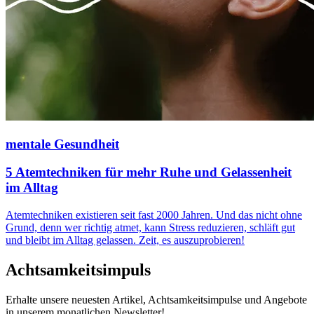
mentale Gesundheit
5 Atemtechniken für mehr Ruhe und Gelassenheit
im Alltag
Atemtechniken existieren seit fast 2000 Jahren. Und das nicht ohne
Grund, denn wer richtig atmet, kann Stress reduzieren, schläft gut
und bleibt im Alltag gelassen. Zeit, es auszuprobieren!
Achtsamkeitsimpuls
Erhalte unsere neuesten Artikel, Achtsamkeitsimpulse und Angebote
in unserem monatlichen Newsletter!