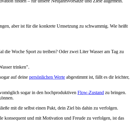
vation finden – für unsere Neujahrsvorsätze und Ziele allgemein.
ingen, aber ist für die konkrete Umsetzung zu schwammig. Wie heißt
 Mal die Woche Sport zu treiben? Oder zwei Liter Wasser am Tag zu
Wasser trinken".
 sogar auf deine
persönlichen Werte
abgestimmt ist, fällt es dir leichter,
d womöglich sogar in den hochproduktiven
Flow-Zustand
zu bringen.
 können.
eße mit dir selbst einen Pakt, dein Ziel bis dahin zu verfolgen.
ele konsequent und mit Motivation und Freude zu verfolgen, ist das