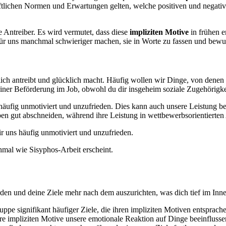
chaftlichen Normen und Erwartungen gelten, welche positiven und neg
 Antreiber. Es wird vermutet, dass diese
impliziten Motive
in frühen e
r uns manchmal schwieriger machen, sie in Worte zu fassen und bewuss
klich antreibt und glücklich macht. Häufig wollen wir Dinge, von denen
einer Beförderung im Job, obwohl du dir insgeheim soziale Zugehörigk
s häufig unmotiviert und unzufrieden. Dies kann auch unsere Leistung
en gut abschneiden, während ihre Leistung in wettbewerbsorientierten
ir uns häufig unmotiviert und unzufrieden.
hmal wie Sisyphos-Arbeit erscheint.
den und deine Ziele mehr nach dem auszurichten, was dich tief im Inner
uppe signifikant häufiger Ziele, die ihren impliziten Motiven entsprac
sere impliziten Motive unsere emotionale Reaktion auf Dinge beeinflus