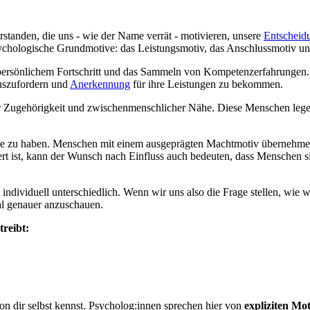
erstanden, die uns - wie der Name verrät - motivieren, unsere
Entscheid
sychologische Grundmotive: das Leistungsmotiv, das Anschlussmotiv u
persönlichem Fortschritt und das Sammeln von Kompetenzerfahrungen. 
rauszufordern und
Anerkennung
für ihre Leistungen zu bekommen.
er Zugehörigkeit und zwischenmenschlicher Nähe. Diese Menschen lege
lle zu haben. Menschen mit einem ausgeprägten Machtmotiv übernehme
 ist, kann der Wunsch nach Einfluss auch bedeuten, dass Menschen sic
 individuell unterschiedlich. Wenn wir uns also die Frage stellen, wi
al genauer anzuschauen.
treibt:
on dir selbst kennst. Psycholog:innen sprechen hier von
expliziten Mo