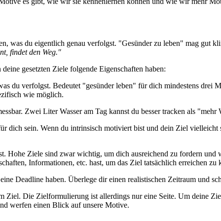
 Motive es gibt, wie wir sie kennenlernen können und wie wir mehr Moti
en, was du eigentlich genau verfolgst. "Gesünder zu leben" mag gut kl
nt, findet den Weg."
deine gesetzten Ziele folgende Eigenschaften haben:
 was du verfolgst. Bedeutet "gesünder leben" für dich mindestens drei
ezifisch wie möglich.
messbar. Zwei Liter Wasser am Tag kannst du besser tracken als "mehr 
ür dich sein. Wenn du intrinsisch motiviert bist und dein Ziel vielleicht
 ist. Hohe Ziele sind zwar wichtig, um dich ausreichend zu fordern un
schaften, Informationen, etc. hast, um das Ziel tatsächlich erreichen zu
eine Deadline haben. Überlege dir einen realistischen Zeitraum und schli
 Ziel. Die Zielformulierung ist allerdings nur eine Seite. Um deine Zi
und werfen einen Blick auf unsere Motive.