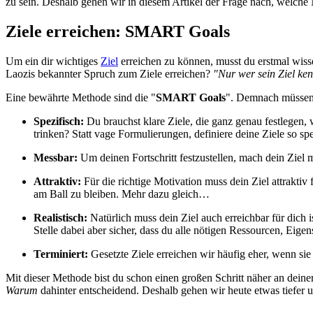
zu sein. Deshalb gehen wir in diesem Artikel der Frage nach, welche
Ziele erreichen: SMART Goals
Um ein dir wichtiges
Ziel
erreichen zu können, musst du erstmal wiss
Laozis bekannter Spruch zum Ziele erreichen?
"
Nur wer sein Ziel ken
Eine bewährte Methode sind die "
SMART Goals
". Demnach müssen 
Spezifisch:
Du brauchst klare Ziele, die ganz genau festlegen,
trinken? Statt vage Formulierungen, definiere deine Ziele so sp
Messbar:
Um deinen Fortschritt festzustellen, mach dein Ziel 
Attraktiv:
Für die richtige Motivation muss dein Ziel attraktiv f
am Ball zu bleiben. Mehr dazu gleich…
Realistisch:
Natürlich muss dein Ziel auch erreichbar für dich
Stelle dabei aber sicher, dass du alle nötigen Ressourcen, Eigen
Terminiert:
Gesetzte Ziele erreichen wir häufig eher, wenn sie 
Mit dieser Methode bist du schon einen großen Schritt näher an deinem
Warum
dahinter entscheidend. Deshalb gehen wir heute etwas tiefer 