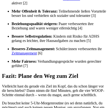
aktiver [2]
Mehr Offenheit & Toleranz:
Teilnehmende ließen Vorurteile
besser los und verhielten sich sozialer und toleranter [3]
Beziehungsqualität steigern:
Paare verbesserten ihre
Beziehung und waren weniger eifersüchtig [4]
Bessere Selbstregulation:
Kindern mit Risiko für ADHS
gelang es leichter, ihre Hausaufgaben zu machen [5]
Besseres Zeitmanagement:
Schüler:innen verbesserten ihr
Zeitmanagement
[6]
Mehr Fairness:
Verhandlungsgespräche wurden gerechter
geführt [7]
Fazit: Plane den Weg zum Ziel
Vielleicht hast du gerade ein Ziel im Kopf, das du schon länger vor
dir herschiebst? Dann nimm dir fünf Minuten, geh die vier WOOP-
Schritte einmal durch – wenn du magst, auch gerne schriftlich.
Du brauchst keine 5-Uhr-Morgenroutine (es sei denn natürlich, du
möchtest) und auch keinen neuen Montag, um anzufangen. Nur ein