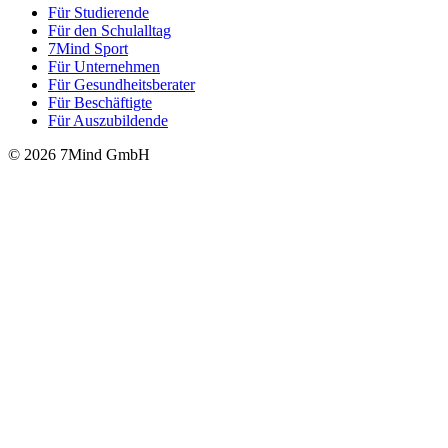
Für Stu­die­rende
Für den Schulalltag
7Mind Sport
Für Unter­neh­men
Für Gesund­heits­be­ra­ter
Für Beschäftigte
Für Auszubildende
© 2026 7Mind GmbH