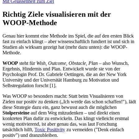
Mit Gelassenheit zum Ziel
Richtig Ziele visualisieren mit der
WOOP-Methode
Genau hier kommt eine Methode ins Spiel, die auf den ersten Blick
fast zu einfach klingt – aber wissenschaftlich fundiert ist und sich in
Studien als wirksam gezeigt hat (mehr dazu unten): die WOOP-
Methode.
WOOP
steht für
Wish, Outcome, Obstacle, Plan
– also Wunsch,
Ergebnis, Hindernis und Plan. Entwickelt wurde sie von der
Psychologin Prof. Dr. Gabriele Oettingen, die an der New York
University und der Universität Hamburg zu Motivation und
Selbstregulation forscht [1].
Was WOOP so besonders macht: Statt beim Visualisieren von
Zielen nur positiv zu denken („Ich werde das schon schaffen!"), lädt
diese Strategie dazu ein, ganz bewusst auch die möglichen
Stolpersteine
auf dem Weg mitzudenken – und direkt einen
konkreten Plan dafür zu entwickeln. Das klingt vielleicht erstmal
wenig motivierend, ist aber genau das, was laut Forschung
tatsächlich hilft,
Toxic Positivity
zu vermeiden (”Denk einfach
positiv”) und dranzubleiben.