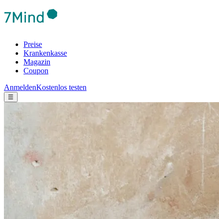
Preise
Krankenkasse
Magazin
Coupon
Anmelden
Kostenlos testen
☰