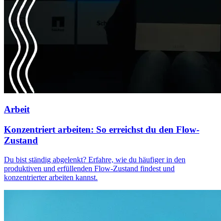
Arbeit
Konzentriert arbeiten: So erreichst du den Flow-
Zustand
Du bist ständig abgelenkt? Erfahre, wie du häufiger in den
produktiven und erfüllenden Flow-Zustand findest und
konzentrierter arbeiten kannst.