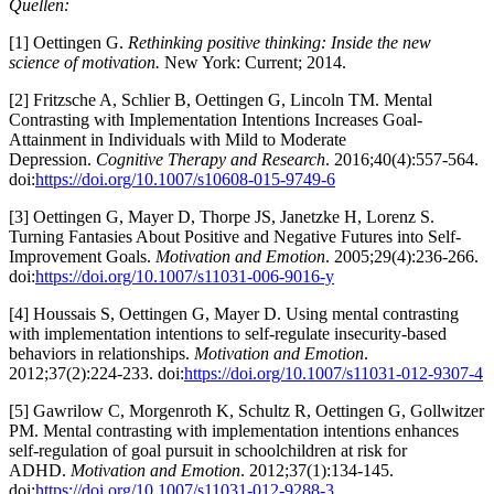
Quellen:
[1] Oettingen G.
Rethinking positive thinking: Inside the new
science of motivation.
New York: Current; 2014.
[2] Fritzsche A, Schlier B, Oettingen G, Lincoln TM. Mental
Contrasting with Implementation Intentions Increases Goal-
Attainment in Individuals with Mild to Moderate
Depression.
Cognitive Therapy and Research
. 2016;40(4):557-564.
doi:
https://doi.org/10.1007/s10608-015-9749-6
[3] Oettingen G, Mayer D, Thorpe JS, Janetzke H, Lorenz S.
Turning Fantasies About Positive and Negative Futures into Self-
Improvement Goals.
Motivation and Emotion
. 2005;29(4):236-266.
doi:
https://doi.org/10.1007/s11031-006-9016-y
[4] Houssais S, Oettingen G, Mayer D. Using mental contrasting
with implementation intentions to self-regulate insecurity-based
behaviors in relationships.
Motivation and Emotion
.
2012;37(2):224-233. doi:
https://doi.org/10.1007/s11031-012-9307-4
[5] Gawrilow C, Morgenroth K, Schultz R, Oettingen G, Gollwitzer
PM. Mental contrasting with implementation intentions enhances
self-regulation of goal pursuit in schoolchildren at risk for
ADHD.
Motivation and Emotion
. 2012;37(1):134-145.
doi:
https://doi.org/10.1007/s11031-012-9288-3