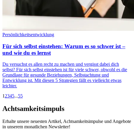
Persönlichkeitsentwicklung
Für sich selbst einstehen: Warum es so schwer ist –
und wie du es lernst
Du versuchst es allen recht zu machen und vergisst dabei dich
selbst? Für sich selbst einstehen ist für viele schwer, obwohl es die
Grundlage für gesunde Beziehungen, Selbstachtung und
Entwicklung ist. Mit diesen 5 Strategien fällt es vielleicht etwas
leichter.
1
2
3
4
5
...
55
Achtsamkeitsimpuls
Erhalte unsere neuesten Artikel, Achtsamkeitsimpulse und Angebote
in unserem monatlichen Newsletter!