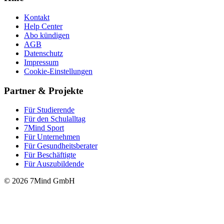
Kontakt
Help Center
Abo kündigen
AGB
Datenschutz
Impressum
Cookie-Einstellungen
Partner & Projekte
Für Stu­die­rende
Für den Schulalltag
7Mind Sport
Für Unter­neh­men
Für Gesund­heits­be­ra­ter
Für Beschäftigte
Für Auszubildende
© 2026 7Mind GmbH