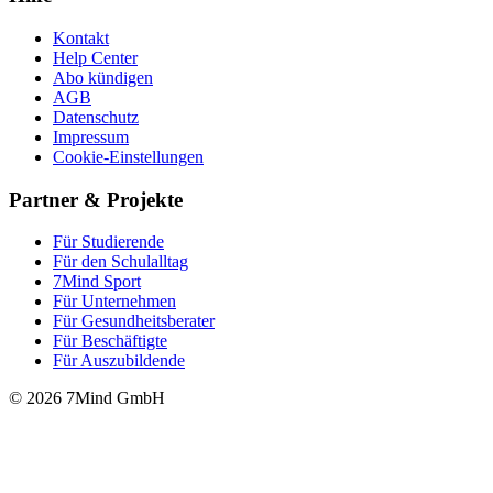
Kontakt
Help Center
Abo kündigen
AGB
Datenschutz
Impressum
Cookie-Einstellungen
Partner & Projekte
Für Stu­die­rende
Für den Schulalltag
7Mind Sport
Für Unter­neh­men
Für Gesund­heits­be­ra­ter
Für Beschäftigte
Für Auszubildende
© 2026 7Mind GmbH