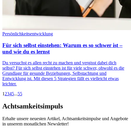
Persönlichkeitsentwicklung
Für sich selbst einstehen: Warum es so schwer ist –
und wie du es lernst
Du versuchst es allen recht zu machen und vergisst dabei dich
selbst? Für sich selbst einstehen ist für viele schwer, obwohl es die
Grundlage für gesunde Beziehungen, Selbstachtung und
Entwicklung ist. Mit diesen 5 Strategien fällt es vielleicht etwas
leichter.
1
2
3
4
5
...
55
Achtsamkeitsimpuls
Erhalte unsere neuesten Artikel, Achtsamkeitsimpulse und Angebote
in unserem monatlichen Newsletter!