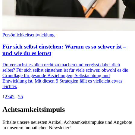
Persönlichkeitsentwicklung
Für sich selbst einstehen: Warum es so schwer ist –
und wie du es lernst
Du versuchst es allen recht zu machen und vergisst dabei dich
selbst? Für sich selbst einstehen ist für viele schwer, obwohl es die
Grundlage für gesunde Beziehungen, Selbstachtung und
Entwicklung ist. Mit diesen 5 Strategien fällt es vielleicht etwas
leichter.
1
2
3
4
5
...
55
Achtsamkeitsimpuls
Erhalte unsere neuesten Artikel, Achtsamkeitsimpulse und Angebote
in unserem monatlichen Newsletter!