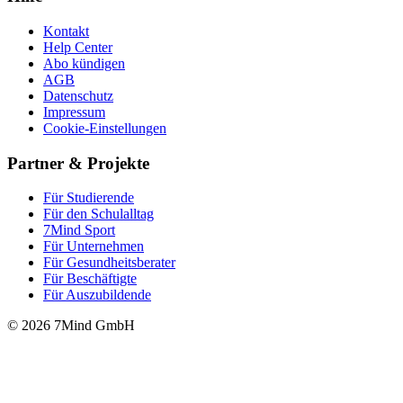
Kontakt
Help Center
Abo kündigen
AGB
Datenschutz
Impressum
Cookie-Einstellungen
Partner & Projekte
Für Stu­die­rende
Für den Schulalltag
7Mind Sport
Für Unter­neh­men
Für Gesund­heits­be­ra­ter
Für Beschäftigte
Für Auszubildende
© 2026 7Mind GmbH