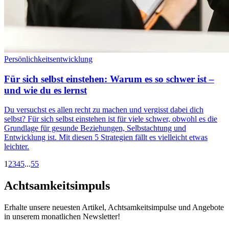
Persönlichkeitsentwicklung
Für sich selbst einstehen: Warum es so schwer ist –
und wie du es lernst
Du versuchst es allen recht zu machen und vergisst dabei dich
selbst? Für sich selbst einstehen ist für viele schwer, obwohl es die
Grundlage für gesunde Beziehungen, Selbstachtung und
Entwicklung ist. Mit diesen 5 Strategien fällt es vielleicht etwas
leichter.
1
2
3
4
5
...
55
Achtsamkeitsimpuls
Erhalte unsere neuesten Artikel, Achtsamkeitsimpulse und Angebote
in unserem monatlichen Newsletter!