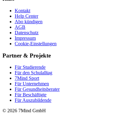
Kontakt
Help Center
Abo kündigen
AGB
Datenschutz
Impressum
Cookie-Einstellungen
Partner & Projekte
Für Stu­die­rende
Für den Schulalltag
7Mind Sport
Für Unter­neh­men
Für Gesund­heits­be­ra­ter
Für Beschäftigte
Für Auszubildende
© 2026 7Mind GmbH