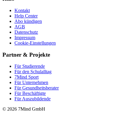
Kontakt
Help Center
Abo kündigen
AGB
Datenschutz
Impressum
Cookie-Einstellungen
Partner & Projekte
Für Stu­die­rende
Für den Schulalltag
7Mind Sport
Für Unter­neh­men
Für Gesund­heits­be­ra­ter
Für Beschäftigte
Für Auszubildende
© 2026 7Mind GmbH