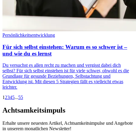
Persönlichkeitsentwicklung
Für sich selbst einstehen: Warum es so schwer ist –
und wie du es lernst
Du versuchst es allen recht zu machen und vergisst dabei dich
selbst? Für sich selbst einstehen ist für viele schwer, obwohl es die
Grundlage für gesunde Beziehungen, Selbstachtung und
Entwicklung ist. Mit diesen 5 Strategien fällt es vielleicht etwas
leichter.
1
2
3
4
5
...
55
Achtsamkeitsimpuls
Erhalte unsere neuesten Artikel, Achtsamkeitsimpulse und Angebote
in unserem monatlichen Newsletter!