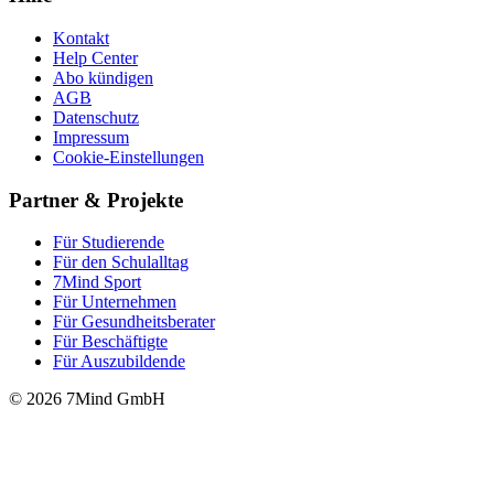
Kontakt
Help Center
Abo kündigen
AGB
Datenschutz
Impressum
Cookie-Einstellungen
Partner & Projekte
Für Stu­die­rende
Für den Schulalltag
7Mind Sport
Für Unter­neh­men
Für Gesund­heits­be­ra­ter
Für Beschäftigte
Für Auszubildende
© 2026 7Mind GmbH