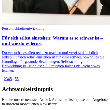
Persönlichkeitsentwicklung
Für sich selbst einstehen: Warum es so schwer ist –
und wie du es lernst
Du versuchst es allen recht zu machen und vergisst dabei dich
selbst? Für sich selbst einstehen ist für viele schwer, obwohl es die
Grundlage für gesunde Beziehungen, Selbstachtung und
Entwicklung ist. Mit diesen 5 Strategien fällt es vielleicht etwas
leichter.
1
2
3
4
5
...
55
Achtsamkeitsimpuls
Erhalte unsere neuesten Artikel, Achtsamkeitsimpulse und Angebote
in unserem monatlichen Newsletter!