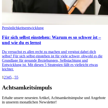
Persönlichkeitsentwicklung
Für sich selbst einstehen: Warum es so schwer ist –
und wie du es lernst
Du versuchst es allen recht zu machen und vergisst dabei dich
selbst? Für sich selbst einstehen ist für viele schwer, obwohl es die
Grundlage für gesunde Beziehungen, Selbstachtung und
Entwicklung ist. Mit diesen 5 Strategien fällt es vielleicht etwas
leichter.
1
2
3
4
5
...
55
Achtsamkeitsimpuls
Erhalte unsere neuesten Artikel, Achtsamkeitsimpulse und Angebote
in unserem monatlichen Newsletter!