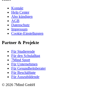
Kontakt
Help Center
Abo kündigen
AGB
Datenschutz
Impressum
Cookie-Einstellungen
Partner & Projekte
Für Stu­die­rende
Für den Schulalltag
7Mind Sport
Für Unter­neh­men
Für Gesund­heits­be­ra­ter
Für Beschäftigte
Für Auszubildende
© 2026 7Mind GmbH