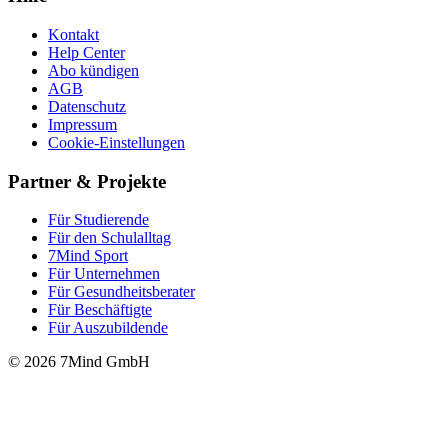
Kontakt
Help Center
Abo kündigen
AGB
Datenschutz
Impressum
Cookie-Einstellungen
Partner & Projekte
Für Stu­die­rende
Für den Schulalltag
7Mind Sport
Für Unter­neh­men
Für Gesund­heits­be­ra­ter
Für Beschäftigte
Für Auszubildende
© 2026 7Mind GmbH