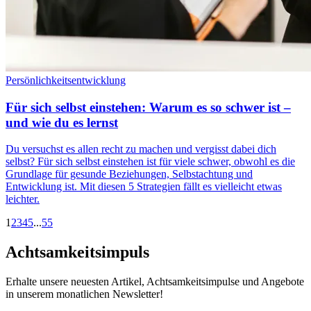
Persönlichkeitsentwicklung
Für sich selbst einstehen: Warum es so schwer ist –
und wie du es lernst
Du versuchst es allen recht zu machen und vergisst dabei dich
selbst? Für sich selbst einstehen ist für viele schwer, obwohl es die
Grundlage für gesunde Beziehungen, Selbstachtung und
Entwicklung ist. Mit diesen 5 Strategien fällt es vielleicht etwas
leichter.
1
2
3
4
5
...
55
Achtsamkeitsimpuls
Erhalte unsere neuesten Artikel, Achtsamkeitsimpulse und Angebote
in unserem monatlichen Newsletter!