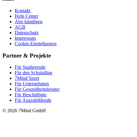
Kontakt
Help Center
Abo kündigen
AGB
Datenschutz
Impressum
Cookie-Einstellungen
Partner & Projekte
Für Stu­die­rende
Für den Schulalltag
7Mind Sport
Für Unter­neh­men
Für Gesund­heits­be­ra­ter
Für Beschäftigte
Für Auszubildende
© 2026 7Mind GmbH