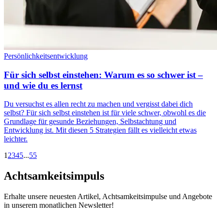
Persönlichkeitsentwicklung
Für sich selbst einstehen: Warum es so schwer ist –
und wie du es lernst
Du versuchst es allen recht zu machen und vergisst dabei dich
selbst? Für sich selbst einstehen ist für viele schwer, obwohl es die
Grundlage für gesunde Beziehungen, Selbstachtung und
Entwicklung ist. Mit diesen 5 Strategien fällt es vielleicht etwas
leichter.
1
2
3
4
5
...
55
Achtsamkeitsimpuls
Erhalte unsere neuesten Artikel, Achtsamkeitsimpulse und Angebote
in unserem monatlichen Newsletter!