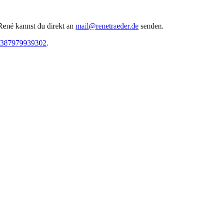
René kannst du direkt an
mail@renetraeder.de
senden.
05387979939302
.