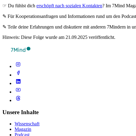
☞ Du fühlst dich
erschöpft nach sozialen Kontakten
? Im 7Mind Magaz
✎ Für Koope­ra­ti­ons­an­fra­gen und Infor­ma­tio­nen rund um den Pod­cas
✎ Teile deine Erfahrungen und diskutiere mit anderen 7Mindern in 
Hinweis: Diese Folge wurde am 21.09.2025 veröffentlicht.
Unsere Inhalte
Wissenschaft
Magazin
Podcast