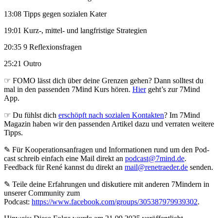
13:08 Tipps gegen sozialen Kater
19:01 Kurz-, mittel- und langfristige Strategien
20:35 9 Reflexionsfragen
25:21 Outro
☞ FOMO lässt dich über deine Grenzen gehen? Dann solltest du
mal in den passenden 7Mind Kurs hören.
Hier
geht’s zur 7Mind
App.
☞ Du fühlst dich
erschöpft nach sozialen Kontakten
? Im 7Mind
Magazin haben wir den passenden Artikel dazu und verraten weitere
Tipps.
✎ Für Koope­ra­ti­ons­an­fra­gen und Infor­ma­tio­nen rund um den Pod­
cast schreib ein­fach eine Mail direkt an
podcast@7mind.de
.
Feedback für René kannst du direkt an
mail@renetraeder.de
senden.
✎ Teile deine Erfahrungen und diskutiere mit anderen 7Mindern in
unserer Community zum
Podcast:
https://www.facebook.com/groups/305387979939302
.