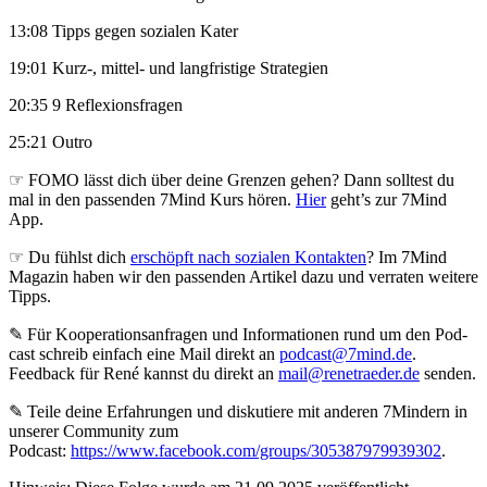
13:08 Tipps gegen sozialen Kater
19:01 Kurz-, mittel- und langfristige Strategien
20:35 9 Reflexionsfragen
25:21 Outro
☞ FOMO lässt dich über deine Grenzen gehen? Dann solltest du
mal in den passenden 7Mind Kurs hören.
Hier
geht’s zur 7Mind
App.
☞ Du fühlst dich
erschöpft nach sozialen Kontakten
? Im 7Mind
Magazin haben wir den passenden Artikel dazu und verraten weitere
Tipps.
✎ Für Koope­ra­ti­ons­an­fra­gen und Infor­ma­tio­nen rund um den Pod­
cast schreib ein­fach eine Mail direkt an
podcast@7mind.de
.
Feedback für René kannst du direkt an
mail@renetraeder.de
senden.
✎ Teile deine Erfahrungen und diskutiere mit anderen 7Mindern in
unserer Community zum
Podcast:
https://www.facebook.com/groups/305387979939302
.