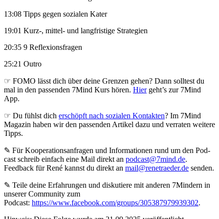
13:08 Tipps gegen sozialen Kater
19:01 Kurz-, mittel- und langfristige Strategien
20:35 9 Reflexionsfragen
25:21 Outro
☞ FOMO lässt dich über deine Grenzen gehen? Dann solltest du
mal in den passenden 7Mind Kurs hören.
Hier
geht’s zur 7Mind
App.
☞ Du fühlst dich
erschöpft nach sozialen Kontakten
? Im 7Mind
Magazin haben wir den passenden Artikel dazu und verraten weitere
Tipps.
✎ Für Koope­ra­ti­ons­an­fra­gen und Infor­ma­tio­nen rund um den Pod­
cast schreib ein­fach eine Mail direkt an
podcast@7mind.de
.
Feedback für René kannst du direkt an
mail@renetraeder.de
senden.
✎ Teile deine Erfahrungen und diskutiere mit anderen 7Mindern in
unserer Community zum
Podcast:
https://www.facebook.com/groups/305387979939302
.