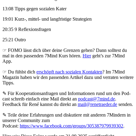
13:08 Tipps gegen sozialen Kater
19:01 Kurz-, mittel- und langfristige Strategien
20:35 9 Reflexionsfragen
25:21 Outro
☞ FOMO lässt dich über deine Grenzen gehen? Dann solltest du
mal in den passenden 7Mind Kurs hören.
Hier
geht’s zur 7Mind
App.
☞ Du fühlst dich
erschöpft nach sozialen Kontakten
? Im 7Mind
Magazin haben wir den passenden Artikel dazu und verraten weitere
Tipps.
✎ Für Koope­ra­ti­ons­an­fra­gen und Infor­ma­tio­nen rund um den Pod­
cast schreib ein­fach eine Mail direkt an
podcast@7mind.de
.
Feedback für René kannst du direkt an
mail@renetraeder.de
senden.
✎ Teile deine Erfahrungen und diskutiere mit anderen 7Mindern in
unserer Community zum
Podcast:
https://www.facebook.com/groups/305387979939302
.