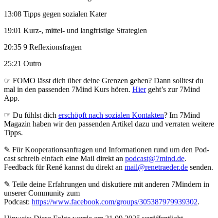
13:08 Tipps gegen sozialen Kater
19:01 Kurz-, mittel- und langfristige Strategien
20:35 9 Reflexionsfragen
25:21 Outro
☞ FOMO lässt dich über deine Grenzen gehen? Dann solltest du
mal in den passenden 7Mind Kurs hören.
Hier
geht’s zur 7Mind
App.
☞ Du fühlst dich
erschöpft nach sozialen Kontakten
? Im 7Mind
Magazin haben wir den passenden Artikel dazu und verraten weitere
Tipps.
✎ Für Koope­ra­ti­ons­an­fra­gen und Infor­ma­tio­nen rund um den Pod­
cast schreib ein­fach eine Mail direkt an
podcast@7mind.de
.
Feedback für René kannst du direkt an
mail@renetraeder.de
senden.
✎ Teile deine Erfahrungen und diskutiere mit anderen 7Mindern in
unserer Community zum
Podcast:
https://www.facebook.com/groups/305387979939302
.