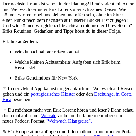
Der nächste Urlaub ist schon in der Planung? René spricht mit Autor
und Weltwach Gründer Erik Lorenz über achtsames Reisen: Wie
können wir mehr bei uns bleiben und offen sein, ohne im Stress
einen Punkt nach dem nächsten auf unserer Bucket List zu jagen?
Und wie können wir gleichzeitig achtsam mit unserer Umwelt sein?
Eriks Routinen, Gedanken und Tipps hörst du in dieser Folge.
Erfahre außerdem:
Wie du nachhaltiger reisen kannst
Welche kleinen Achtsamkeits-Aufgaben sich Erik beim
Reisen stellt
Eriks Geheimtipps für New York
☞ In der 7Mind App kannst du gedanklich mit Weltwach auf Reisen
gehen und ein
portugiesisches Kloster
oder den
Dschungel in Costa
Rica
besuchen.
☞ Du möchtest mehr von Erik Lorenz hören und lesen? Dann schau
doch mal auf seiner
Website
vorbei und erfahre mehr über sein
neues Podcast Format
“Weltwach Klangreise”.
✎ Für Koope­ra­ti­ons­an­fra­gen und Infor­ma­tio­nen rund um den Pod­