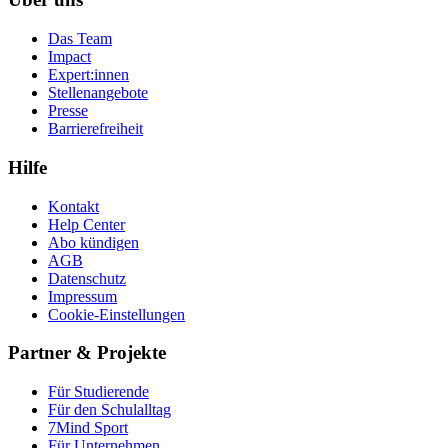
Das Team
Impact
Expert:innen
Stellenangebote
Presse
Barrierefreiheit
Hilfe
Kontakt
Help Center
Abo kündigen
AGB
Datenschutz
Impressum
Cookie-Einstellungen
Partner & Projekte
Für Stu­die­rende
Für den Schulalltag
7Mind Sport
Für Unter­neh­men