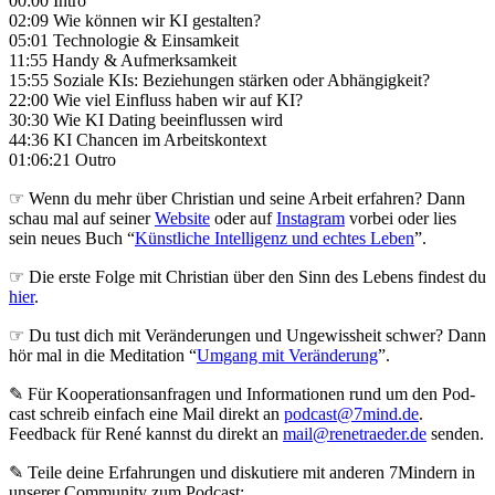
00:00 Intro
02:09 Wie können wir KI gestalten?
05:01 Technologie & Einsamkeit
11:55 Handy & Aufmerksamkeit
15:55 Soziale KIs: Beziehungen stärken oder Abhängigkeit?
22:00 Wie viel Einfluss haben wir auf KI?
30:30 Wie KI Dating beeinflussen wird
44:36 KI Chancen im Arbeitskontext
01:06:21 Outro
☞ Wenn du mehr über Christian und seine Arbeit erfahren? Dann
schau mal auf seiner
Website
oder auf
Instagram
vorbei oder lies
sein neues Buch “
Künstliche Intelligenz und echtes Leben
”.
☞ Die erste Folge mit Christian über den Sinn des Lebens findest du
hier
.
☞ Du tust dich mit Veränderungen und Ungewissheit schwer? Dann
hör mal in die Meditation “
Umgang mit Veränderung
”.
✎ Für Koope­ra­ti­ons­an­fra­gen und Infor­ma­tio­nen rund um den Pod­
cast schreib ein­fach eine Mail direkt an
podcast@7mind.de
.
Feedback für René kannst du direkt an
mail@renetraeder.de
senden.
✎ Teile deine Erfahrungen und diskutiere mit anderen 7Mindern in
unserer Community zum Podcast: