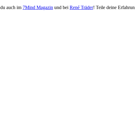
 du auch im
7Mind Magazin
und bei
René Träder
! Teile deine Erfahru