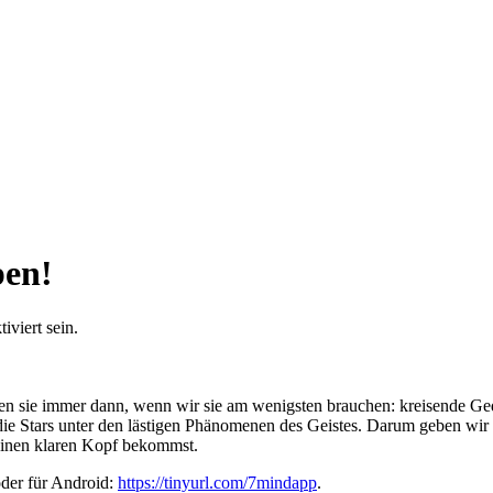
pen!
viert sein.
mmen sie immer dann, wenn wir sie am wenigsten brauchen: kreisende 
die Stars unter den lästigen Phänomenen des Geistes. Darum geben wir
 einen klaren Kopf bekommst.
oder für Android:
https://tinyurl.com/7mindapp
.