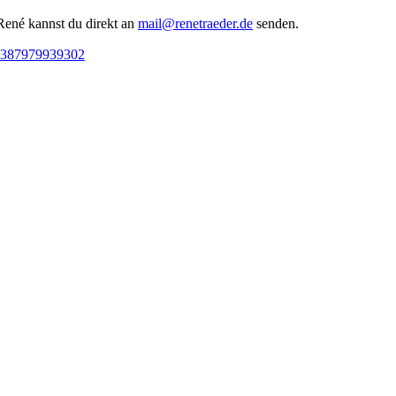
René kannst du direkt an
mail@renetraeder.de
senden.
05387979939302