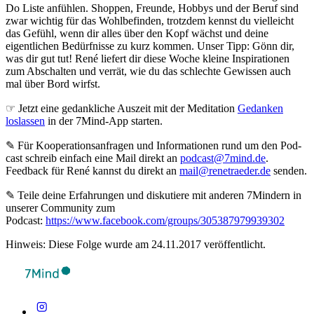
Do Liste anfühlen. Shoppen, Freunde, Hobbys und der Beruf sind
zwar wichtig für das Wohlbefinden, trotzdem kennst du vielleicht
das Gefühl, wenn dir alles über den Kopf wächst und deine
eigentlichen Bedürfnisse zu kurz kommen. Unser Tipp: Gönn dir,
was dir gut tut! René liefert dir diese Woche kleine Inspirationen
zum Abschalten und verrät, wie du das schlechte Gewissen auch
mal über Bord wirfst.
☞ Jetzt eine gedankliche Auszeit mit der Meditation
Gedanken
loslassen
in der 7Mind-App starten.
✎ Für Koope­ra­ti­ons­an­fra­gen und Infor­ma­tio­nen rund um den Pod­
cast schreib ein­fach eine Mail direkt an
podcast@7mind.de
.
Feedback für René kannst du direkt an
mail@renetraeder.de
senden.
✎ Teile deine Erfahrungen und diskutiere mit anderen 7Mindern in
unserer Community zum
Podcast:
https://www.facebook.com/groups/305387979939302
Hinweis: Diese Folge wurde am 24.11.2017 veröffentlicht.