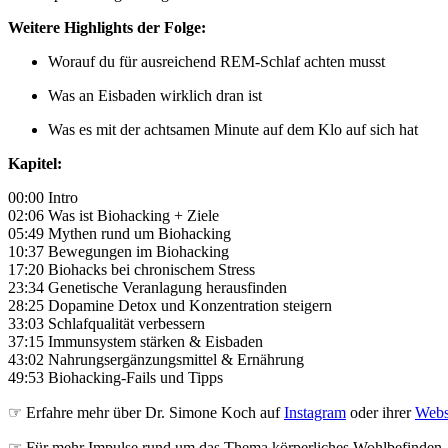
Weitere Highlights der Folge:
Worauf du für ausreichend REM-Schlaf achten musst
Was an Eisbaden wirklich dran ist
Was es mit der achtsamen Minute auf dem Klo auf sich hat
Kapitel:
00:00 Intro
02:06 Was ist Biohacking + Ziele
05:49 Mythen rund um Biohacking
10:37 Bewegungen im Biohacking
17:20 Biohacks bei chronischem Stress
23:34 Genetische Veranlagung herausfinden
28:25 Dopamine Detox und Konzentration steigern
33:03 Schlafqualität verbessern
37:15 Immunsystem stärken & Eisbaden
43:02 Nahrungsergänzungsmittel & Ernährung
49:53 Biohacking-Fails und Tipps
☞ Erfahre mehr über Dr. Simone Koch auf
Instagram
oder ihrer
Webs
☞ Für mehr Impulse rund um das Thema körperliches Wohlbefinden, 