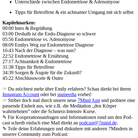
Unterschiede zwischen Endometriose & Adenomyose
Tipps für Betroffene & ein achtsamer Umgang mit sich selbst
Kapitelmarken:
00:00 Intro & Begrüßung
03:00 Deshalb ist die Endo-Diagnose so schwer
05:56 Endometriose vs. Adenomyose
08:09 Emilys Weg zur Endometriose Diagnose
16:43 Nach der Diagnose – was nun?
22:52 Endometriose & Ernährung
27:17 Achtsamkeit & Endometriose
31:38 Tipps für Betroffene
34:39 Sorgen & Ängste für die Zukunft?
45:22 Abschlussworte & Outro
☞ Du möchtest mehr über Emily erfahren? Schau direkt bei ihrem
Instagram Account
oder bei
stameedia
vorbei!
☞ Stöber doch mal durch unsere neue
7Mind App
und probiere eine
passende Einheit aus, wie z.B. die Meditation „den Körper
wahrnehmen” oder die Schmerz-Intensiv Kurse.
✎ Für Koope­ra­ti­ons­an­fra­gen und Infor­ma­tio­nen rund um den Pod­
cast schreib ein­fach eine Mail direkt an
podcast@7mind.de
.
✎ Teile deine Erfahrungen und diskutiere mit anderen 7Mindern in
unserer Community zum Podcast: