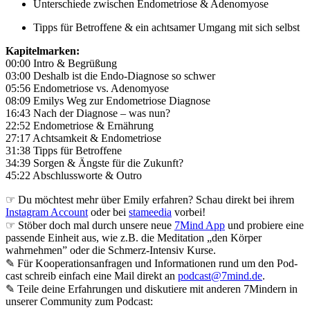
Unterschiede zwischen Endometriose & Adenomyose
Tipps für Betroffene & ein achtsamer Umgang mit sich selbst
Kapitelmarken:
00:00 Intro & Begrüßung
03:00 Deshalb ist die Endo-Diagnose so schwer
05:56 Endometriose vs. Adenomyose
08:09 Emilys Weg zur Endometriose Diagnose
16:43 Nach der Diagnose – was nun?
22:52 Endometriose & Ernährung
27:17 Achtsamkeit & Endometriose
31:38 Tipps für Betroffene
34:39 Sorgen & Ängste für die Zukunft?
45:22 Abschlussworte & Outro
☞ Du möchtest mehr über Emily erfahren? Schau direkt bei ihrem
Instagram Account
oder bei
stameedia
vorbei!
☞ Stöber doch mal durch unsere neue
7Mind App
und probiere eine
passende Einheit aus, wie z.B. die Meditation „den Körper
wahrnehmen” oder die Schmerz-Intensiv Kurse.
✎ Für Koope­ra­ti­ons­an­fra­gen und Infor­ma­tio­nen rund um den Pod­
cast schreib ein­fach eine Mail direkt an
podcast@7mind.de
.
✎ Teile deine Erfahrungen und diskutiere mit anderen 7Mindern in
unserer Community zum Podcast: