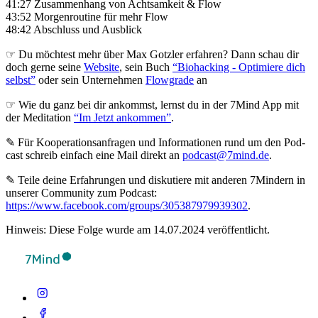
41:27 Zusammenhang von Achtsamkeit & Flow
43:52 Morgenroutine für mehr Flow
48:42 Abschluss und Ausblick
☞ Du möchtest mehr über Max Gotzler erfahren? Dann schau dir
doch gerne seine
Website
, sein Buch
“Biohacking - Optimiere dich
selbst”
oder sein Unternehmen
Flowgrade
an
☞ Wie du ganz bei dir ankommst, lernst du in der 7Mind App mit
der Meditation
“Im Jetzt ankommen”
.
✎ Für Koope­ra­ti­ons­an­fra­gen und Infor­ma­tio­nen rund um den Pod­
cast schreib ein­fach eine Mail direkt an
podcast@7mind.de
.
✎ Teile deine Erfahrungen und diskutiere mit anderen 7Mindern in
unserer Community zum Podcast:
https://www.facebook.com/groups/305387979939302
.
Hinweis: Diese Folge wurde am 14.07.2024 veröffentlicht.