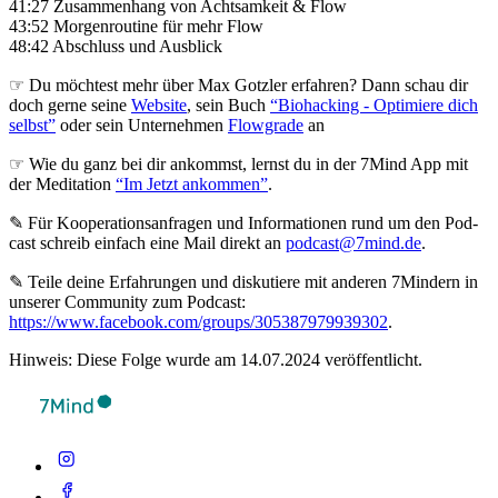
41:27 Zusammenhang von Achtsamkeit & Flow
43:52 Morgenroutine für mehr Flow
48:42 Abschluss und Ausblick
☞ Du möchtest mehr über Max Gotzler erfahren? Dann schau dir
doch gerne seine
Website
, sein Buch
“Biohacking - Optimiere dich
selbst”
oder sein Unternehmen
Flowgrade
an
☞ Wie du ganz bei dir ankommst, lernst du in der 7Mind App mit
der Meditation
“Im Jetzt ankommen”
.
✎ Für Koope­ra­ti­ons­an­fra­gen und Infor­ma­tio­nen rund um den Pod­
cast schreib ein­fach eine Mail direkt an
podcast@7mind.de
.
✎ Teile deine Erfahrungen und diskutiere mit anderen 7Mindern in
unserer Community zum Podcast:
https://www.facebook.com/groups/305387979939302
.
Hinweis: Diese Folge wurde am 14.07.2024 veröffentlicht.