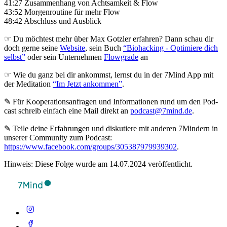
41:27 Zusammenhang von Achtsamkeit & Flow
43:52 Morgenroutine für mehr Flow
48:42 Abschluss und Ausblick
☞ Du möchtest mehr über Max Gotzler erfahren? Dann schau dir
doch gerne seine
Website
, sein Buch
“Biohacking - Optimiere dich
selbst”
oder sein Unternehmen
Flowgrade
an
☞ Wie du ganz bei dir ankommst, lernst du in der 7Mind App mit
der Meditation
“Im Jetzt ankommen”
.
✎ Für Koope­ra­ti­ons­an­fra­gen und Infor­ma­tio­nen rund um den Pod­
cast schreib ein­fach eine Mail direkt an
podcast@7mind.de
.
✎ Teile deine Erfahrungen und diskutiere mit anderen 7Mindern in
unserer Community zum Podcast:
https://www.facebook.com/groups/305387979939302
.
Hinweis: Diese Folge wurde am 14.07.2024 veröffentlicht.