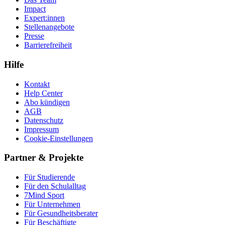
Impact
Expert:innen
Stellenangebote
Presse
Barrierefreiheit
Hilfe
Kontakt
Help Center
Abo kündigen
AGB
Datenschutz
Impressum
Cookie-Einstellungen
Partner & Projekte
Für Stu­die­rende
Für den Schulalltag
7Mind Sport
Für Unter­neh­men
Für Gesund­heits­be­ra­ter
Für Beschäftigte