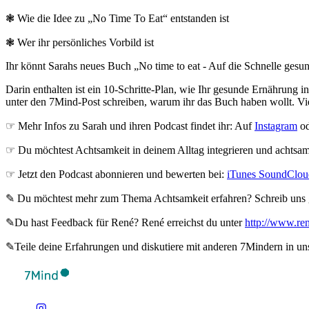
❃ Wie die Idee zu „No Time To Eat“ entstanden ist
❃ Wer ihr persönliches Vorbild ist
Ihr könnt Sarahs neues Buch „No time to eat - Auf die Schnelle gesu
Darin enthalten ist ein 10-Schritte-Plan, wie Ihr gesunde Ernährung in
unter den 7Mind-Post schreiben, warum ihr das Buch haben wollt. Vie
☞ Mehr Infos zu Sarah und ihren Podcast findet ihr: Auf
Instagram
od
☞ Du möchtest Achtsamkeit in deinem Alltag integrieren und achtsam e
☞ Jetzt den Podcast abonnieren und bewerten bei:
iTunes
SoundClo
✎ Du möchtest mehr zum Thema Achtsamkeit erfahren? Schreib uns g
✎Du hast Feedback für René? René erreichst du unter
http://www.ren
✎Teile deine Erfahrungen und diskutiere mit anderen 7Mindern in un