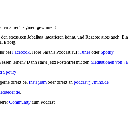
nd ernähren“ signiert gewinnen!
 den stressigen Joballtag integrieren könnt, und Rezepte gibts auch. Ei
l Erfolg!
er bei
Facebook
. Höre Sarah's Podcast auf
iTunes
oder
Spotify
.
ssen lernen? Dann starte jetzt kostenfrei mit den
Meditationen von 7
ud
Spotify
erne direkt bei
Instagram
oder direkt an
podcast@7mind.de
.
etraeder.de
.
serer
Community
zum Podcast.