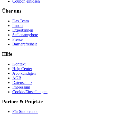
Coupon einlösen
Über uns
Das Team
Impact
Expert:innen
Stellenangebote
Presse
Barrierefreiheit
Hilfe
Kontakt
Help Center
Abo kündigen
AGB
Datenschutz
Impressum
Cookie-Einstellungen
Partner & Projekte
Für Stu­die­rende