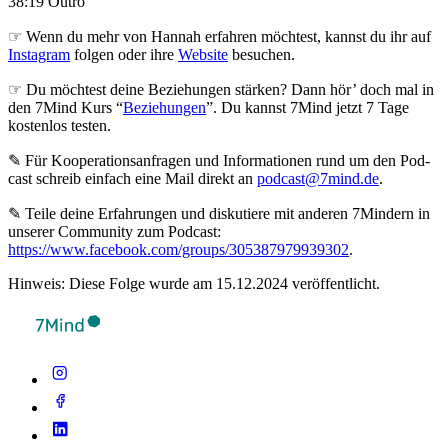
38:19 Outro
☞ Wenn du mehr von Hannah erfahren möchtest, kannst du ihr auf
Instagram
folgen oder ihre
Website
besuchen.
☞ Du möchtest deine Beziehungen stärken? Dann hör’ doch mal in
den 7Mind Kurs “
Beziehungen
”. Du kannst 7Mind jetzt 7 Tage
kostenlos testen.
✎ Für Koope­ra­ti­ons­an­fra­gen und Infor­ma­tio­nen rund um den Pod­
cast schreib ein­fach eine Mail direkt an
podcast@7mind.de
.
✎ Teile deine Erfahrungen und diskutiere mit anderen 7Mindern in
unserer Community zum Podcast:
https://www.facebook.com/groups/305387979939302
.
Hinweis: Diese Folge wurde am 15.12.2024 veröffentlicht.