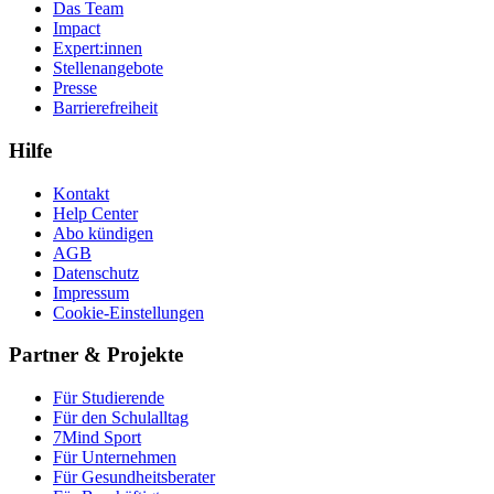
Das Team
Impact
Expert:innen
Stellenangebote
Presse
Barrierefreiheit
Hilfe
Kontakt
Help Center
Abo kündigen
AGB
Datenschutz
Impressum
Cookie-Einstellungen
Partner & Projekte
Für Stu­die­rende
Für den Schulalltag
7Mind Sport
Für Unter­neh­men
Für Gesund­heits­be­ra­ter