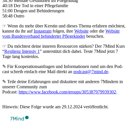
34:30 Mentale Gesundheit im Pflegealltag
40:18 Der Tod in einer Pflegefamilie
51:00 Drogen und Behinderungen
58:48 Outro
☞ Wenn du mehr über Kerstin und dieses Thema erfahren möchtest,
kannst du ihr auf
Instagram
folgen, ihre
Website
oder die
Website
vom Bundesverband behinderter Pflegekinder
besuchen.
☞ Du möchtest deine inneren Ressourcen stärken? Der 7Mind Kurs
“
Resilienz Intensiv 1
” unterstützt dich dabei. Teste 7Mind jetzt 7
Tage lang kostenlos.
✎ Für Koope­ra­ti­ons­an­fra­gen und Infor­ma­tio­nen rund um den Pod­
cast schreib ein­fach eine Mail direkt an
podcast@7mind.de
.
✎ Teile deine Erfahrungen und diskutiere mit anderen 7Mindern in
unserer Community zum
Podcast:
https://www.facebook.com/groups/305387979939302
.
Hinweis: Diese Folge wurde am 29.12.2024 veröffentlicht.