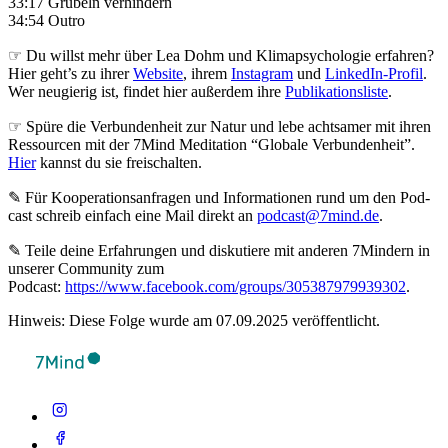
33:17 Grübeln verhindern
34:54 Outro
☞ Du willst mehr über Lea Dohm und Klimapsychologie erfahren?
Hier geht’s zu ihrer
Website
, ihrem
Instagram
und
LinkedIn-Profil
.
Wer neugierig ist, findet hier außerdem ihre
Publikationsliste
.
☞ Spüre die Verbundenheit zur Natur und lebe achtsamer mit ihren
Ressourcen mit der 7Mind Meditation “Globale Verbundenheit”.
Hier
kannst du sie freischalten.
✎ Für Koope­ra­ti­ons­an­fra­gen und Infor­ma­tio­nen rund um den Pod­
cast schreib ein­fach eine Mail direkt an
podcast@7mind.de
.
✎ Teile deine Erfahrungen und diskutiere mit anderen 7Mindern in
unserer Community zum
Podcast:
https://www.facebook.com/groups/305387979939302
.
Hinweis: Diese Folge wurde am 07.09.2025 veröffentlicht.