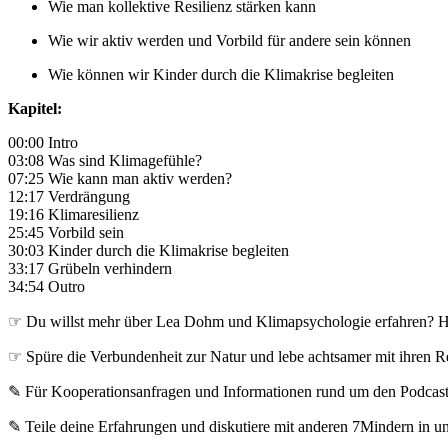
Wie man kollektive Resilienz stärken kann
Wie wir aktiv werden und Vorbild für andere sein können
Wie können wir Kinder durch die Klimakrise begleiten
Kapitel:
00:00 Intro
03:08 Was sind Klimagefühle?
07:25 Wie kann man aktiv werden?
12:17 Verdrängung
19:16 Klimaresilienz
25:45 Vorbild sein
30:03 Kinder durch die Klimakrise begleiten
33:17 Grübeln verhindern
34:54 Outro
☞ Du willst mehr über Lea Dohm und Klimapsychologie erfahren? Hie
☞ Spüre die Verbundenheit zur Natur und lebe achtsamer mit ihren 
✎ Für Koope­ra­ti­ons­an­fra­gen und Infor­ma­tio­nen rund um den Pod­cas
✎ Teile deine Erfahrungen und diskutiere mit anderen 7Mindern in 