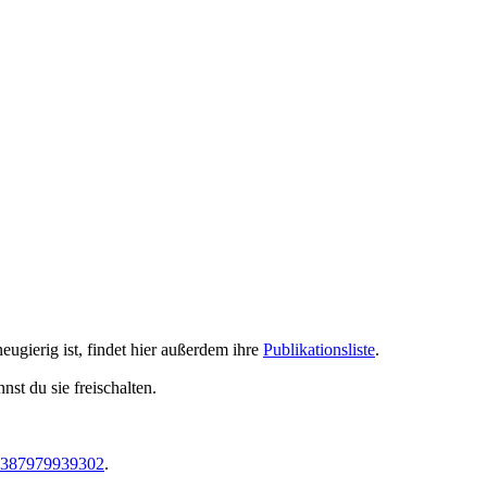
neugierig ist, findet hier außerdem ihre
Publikationsliste
.
nst du sie freischalten.
05387979939302
.