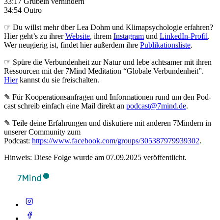
33:17 Grübeln verhindern
34:54 Outro
☞ Du willst mehr über Lea Dohm und Klimapsychologie erfahren?
Hier geht’s zu ihrer
Website
, ihrem
Instagram
und
LinkedIn-Profil
.
Wer neugierig ist, findet hier außerdem ihre
Publikationsliste
.
☞ Spüre die Verbundenheit zur Natur und lebe achtsamer mit ihren
Ressourcen mit der 7Mind Meditation “Globale Verbundenheit”.
Hier
kannst du sie freischalten.
✎ Für Koope­ra­ti­ons­an­fra­gen und Infor­ma­tio­nen rund um den Pod­
cast schreib ein­fach eine Mail direkt an
podcast@7mind.de
.
✎ Teile deine Erfahrungen und diskutiere mit anderen 7Mindern in
unserer Community zum
Podcast:
https://www.facebook.com/groups/305387979939302
.
Hinweis: Diese Folge wurde am 07.09.2025 veröffentlicht.