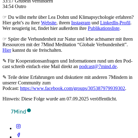
33:17 Grübeln verhindern
34:54 Outro
☞ Du willst mehr über Lea Dohm und Klimapsychologie erfahren?
Hier geht’s zu ihrer
Website
, ihrem
Instagram
und
LinkedIn-Profil
.
Wer neugierig ist, findet hier außerdem ihre
Publikationsliste
.
☞ Spüre die Verbundenheit zur Natur und lebe achtsamer mit ihren
Ressourcen mit der 7Mind Meditation “Globale Verbundenheit”.
Hier
kannst du sie freischalten.
✎ Für Koope­ra­ti­ons­an­fra­gen und Infor­ma­tio­nen rund um den Pod­
cast schreib ein­fach eine Mail direkt an
podcast@7mind.de
.
✎ Teile deine Erfahrungen und diskutiere mit anderen 7Mindern in
unserer Community zum
Podcast:
https://www.facebook.com/groups/305387979939302
.
Hinweis: Diese Folge wurde am 07.09.2025 veröffentlicht.