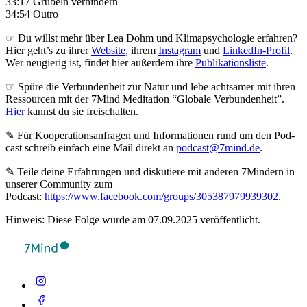
33:17 Grübeln verhindern
34:54 Outro
☞ Du willst mehr über Lea Dohm und Klimapsychologie erfahren?
Hier geht’s zu ihrer
Website
, ihrem
Instagram
und
LinkedIn-Profil
.
Wer neugierig ist, findet hier außerdem ihre
Publikationsliste
.
☞ Spüre die Verbundenheit zur Natur und lebe achtsamer mit ihren
Ressourcen mit der 7Mind Meditation “Globale Verbundenheit”.
Hier
kannst du sie freischalten.
✎ Für Koope­ra­ti­ons­an­fra­gen und Infor­ma­tio­nen rund um den Pod­
cast schreib ein­fach eine Mail direkt an
podcast@7mind.de
.
✎ Teile deine Erfahrungen und diskutiere mit anderen 7Mindern in
unserer Community zum
Podcast:
https://www.facebook.com/groups/305387979939302
.
Hinweis: Diese Folge wurde am 07.09.2025 veröffentlicht.