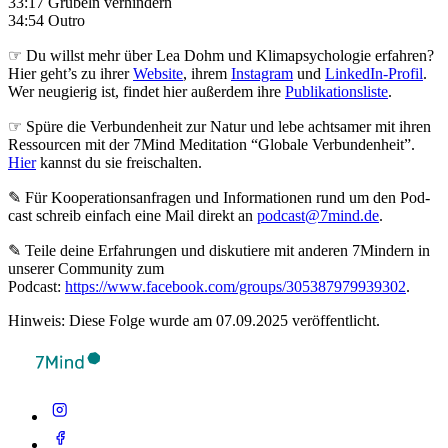
33:17 Grübeln verhindern
34:54 Outro
☞ Du willst mehr über Lea Dohm und Klimapsychologie erfahren?
Hier geht’s zu ihrer
Website
, ihrem
Instagram
und
LinkedIn-Profil
.
Wer neugierig ist, findet hier außerdem ihre
Publikationsliste
.
☞ Spüre die Verbundenheit zur Natur und lebe achtsamer mit ihren
Ressourcen mit der 7Mind Meditation “Globale Verbundenheit”.
Hier
kannst du sie freischalten.
✎ Für Koope­ra­ti­ons­an­fra­gen und Infor­ma­tio­nen rund um den Pod­
cast schreib ein­fach eine Mail direkt an
podcast@7mind.de
.
✎ Teile deine Erfahrungen und diskutiere mit anderen 7Mindern in
unserer Community zum
Podcast:
https://www.facebook.com/groups/305387979939302
.
Hinweis: Diese Folge wurde am 07.09.2025 veröffentlicht.