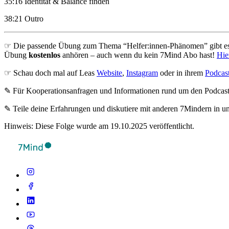
35:16 Identität & Balance finden
38:21 Outro
☞ Die passende Übung zum Thema “Helfer:innen-Phänomen” gibt es 
Übung
kostenlos
anhören – auch wenn du kein 7Mind Abo hast!
Hie
☞ Schau doch mal auf Leas
Website
,
Instagram
oder in ihrem
Podcas
✎ Für Koope­ra­ti­ons­an­fra­gen und Infor­ma­tio­nen rund um den Pod­cas
✎ Teile deine Erfahrungen und diskutiere mit anderen 7Mindern in 
Hinweis: Diese Folge wurde am 19.10.2025 veröffentlicht.