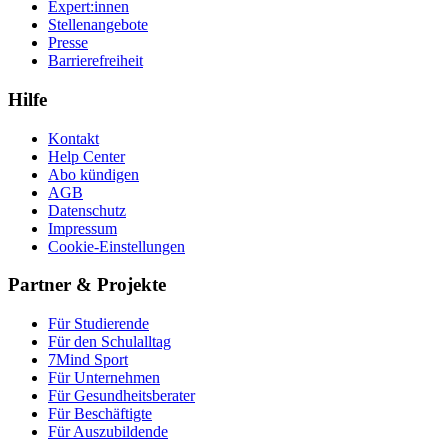
Expert:innen
Stellenangebote
Presse
Barrierefreiheit
Hilfe
Kontakt
Help Center
Abo kündigen
AGB
Datenschutz
Impressum
Cookie-Einstellungen
Partner & Projekte
Für Stu­die­rende
Für den Schulalltag
7Mind Sport
Für Unter­neh­men
Für Gesund­heits­be­ra­ter
Für Beschäftigte
Für Auszubildende