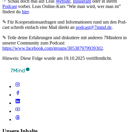
☞ Schau doch mal auf Leas
Website
,
Instagram
oder in ihrem
Podcast
vorbei. Leas Online-Kurs “Wie man wird, wer man ist”
findest du
hier
.
✎ Für Koope­ra­ti­ons­an­fra­gen und Infor­ma­tio­nen rund um den Pod­
cast schreib ein­fach eine Mail direkt an
podcast@7mind.de
.
✎ Teile deine Erfahrungen und diskutiere mit anderen 7Mindern in
unserer Community zum Podcast:
https://www.facebook.com/groups/305387979939302
.
Hinweis: Diese Folge wurde am 19.10.2025 veröffentlicht.
Unsere Inhalte