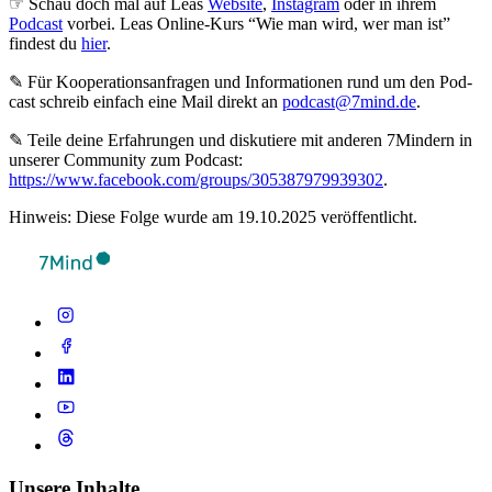
☞ Schau doch mal auf Leas
Website
,
Instagram
oder in ihrem
Podcast
vorbei. Leas Online-Kurs “Wie man wird, wer man ist”
findest du
hier
.
✎ Für Koope­ra­ti­ons­an­fra­gen und Infor­ma­tio­nen rund um den Pod­
cast schreib ein­fach eine Mail direkt an
podcast@7mind.de
.
✎ Teile deine Erfahrungen und diskutiere mit anderen 7Mindern in
unserer Community zum Podcast:
https://www.facebook.com/groups/305387979939302
.
Hinweis: Diese Folge wurde am 19.10.2025 veröffentlicht.
Unsere Inhalte