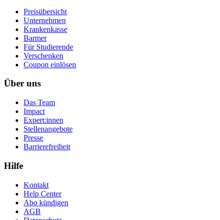
Preisübersicht
Unternehmen
Krankenkasse
Barmer
Für Studierende
Ver­schen­ken
Coupon einlösen
Über uns
Das Team
Impact
Expert:innen
Stellenangebote
Presse
Barrierefreiheit
Hilfe
Kontakt
Help Center
Abo kündigen
AGB