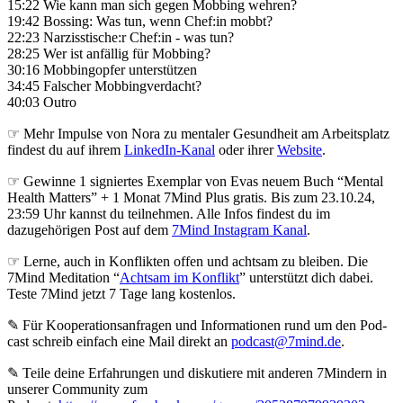
15:22 Wie kann man sich gegen Mobbing wehren?
19:42 Bossing: Was tun, wenn Chef:in mobbt?
22:23 Narzisstische:r Chef:in - was tun?
28:25 Wer ist anfällig für Mobbing?
30:16 Mobbingopfer unterstützen
34:45 Falscher Mobbingverdacht?
40:03 Outro
☞ Mehr Impulse von Nora zu mentaler Gesundheit am Arbeitsplatz
findest du auf ihrem
LinkedIn-Kanal
oder ihrer
Website
.
☞ Gewinne 1 signiertes Exemplar von Evas neuem Buch “Mental
Health Matters” + 1 Monat 7Mind Plus gratis. Bis zum 23.10.24,
23:59 Uhr kannst du teilnehmen. Alle Infos findest du im
dazugehörigen Post auf dem
7Mind Instagram Kanal
.
☞ Lerne, auch in Konflikten offen und achtsam zu bleiben. Die
7Mind Meditation “
Achtsam im Konflikt
” unterstützt dich dabei.
Teste 7Mind jetzt 7 Tage lang kostenlos.
✎ Für Koope­ra­ti­ons­an­fra­gen und Infor­ma­tio­nen rund um den Pod­
cast schreib ein­fach eine Mail direkt an
podcast@7mind.de
.
✎ Teile deine Erfahrungen und diskutiere mit anderen 7Mindern in
unserer Community zum