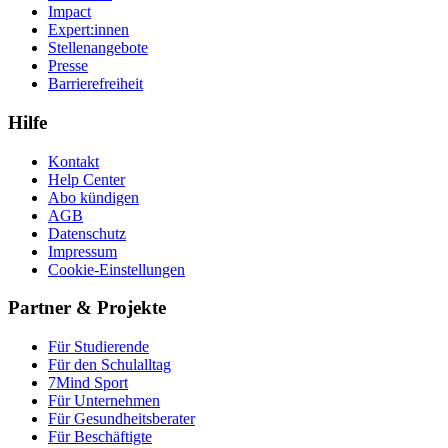
Impact
Expert:innen
Stellenangebote
Presse
Barrierefreiheit
Hilfe
Kontakt
Help Center
Abo kündigen
AGB
Datenschutz
Impressum
Cookie-Einstellungen
Partner & Projekte
Für Stu­die­rende
Für den Schulalltag
7Mind Sport
Für Unter­neh­men
Für Gesund­heits­be­ra­ter
Für Beschäftigte