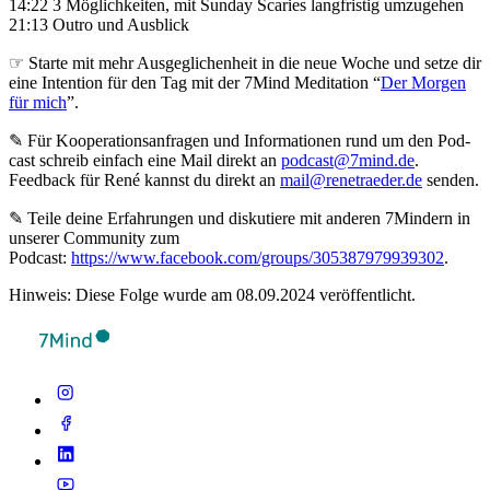
14:22 3 Möglichkeiten, mit Sunday Scaries langfristig umzugehen
21:13 Outro und Ausblick
☞ Starte mit mehr Ausgeglichenheit in die neue Woche und setze dir
eine Intention für den Tag mit der 7Mind Meditation “
Der Morgen
für mich
”.
✎ Für Koope­ra­ti­ons­an­fra­gen und Infor­ma­tio­nen rund um den Pod­
cast schreib ein­fach eine Mail direkt an
podcast@7mind.de
.
Feedback für René kannst du direkt an
mail@renetraeder.de
senden.
✎ Teile deine Erfahrungen und diskutiere mit anderen 7Mindern in
unserer Community zum
Podcast:
https://www.facebook.com/groups/305387979939302
.
Hinweis: Diese Folge wurde am 08.09.2024 veröffentlicht.