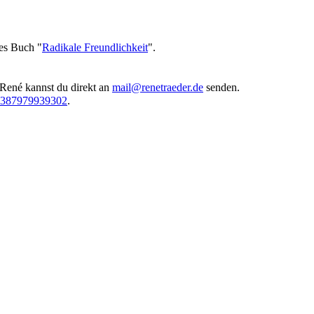
ues Buch "
Radikale Freundlichkeit
".
 René kannst du direkt an
mail@renetraeder.de
senden.
05387979939302
.