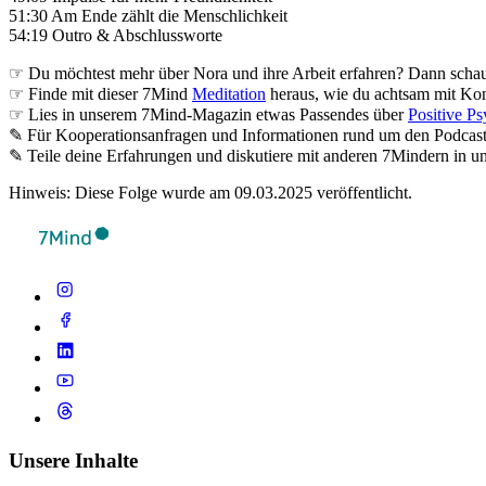
51:30 Am Ende zählt die Menschlichkeit
54:19 Outro & Abschlussworte
☞ Du möchtest mehr über Nora und ihre Arbeit erfahren? Dann schau
☞ Finde mit dieser 7Mind
Meditation
heraus, wie du achtsam mit Kon
☞ Lies in unserem 7Mind-Magazin etwas Passendes über
Positive P
✎ Für Koope­ra­ti­ons­an­fra­gen und Infor­ma­tio­nen rund um den Pod­ca
✎ Teile deine Erfahrungen und diskutiere mit anderen 7Mindern in 
Hinweis: Diese Folge wurde am 09.03.2025 veröffentlicht.
Unsere Inhalte