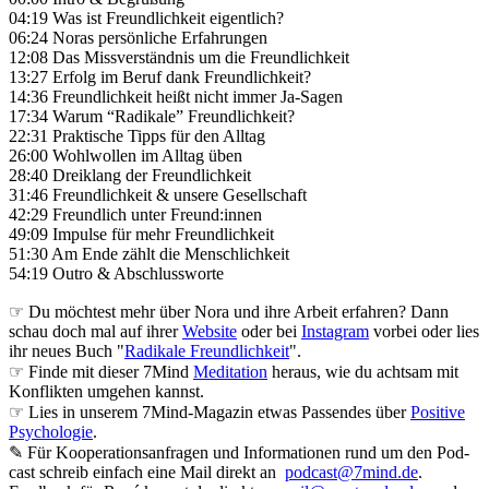
04:19 Was ist Freundlichkeit eigentlich?
06:24 Noras persönliche Erfahrungen
12:08 Das Missverständnis um die Freundlichkeit
13:27 Erfolg im Beruf dank Freundlichkeit?
14:36 Freundlichkeit heißt nicht immer Ja-Sagen
17:34 Warum “Radikale” Freundlichkeit?
22:31 Praktische Tipps für den Alltag
26:00 Wohlwollen im Alltag üben
28:40 Dreiklang der Freundlichkeit
31:46 Freundlichkeit & unsere Gesellschaft
42:29 Freundlich unter Freund:innen
49:09 Impulse für mehr Freundlichkeit
51:30 Am Ende zählt die Menschlichkeit
54:19 Outro & Abschlussworte
☞ Du möchtest mehr über Nora und ihre Arbeit erfahren? Dann
schau doch mal auf ihrer
Website
oder bei
Instagram
vorbei oder lies
ihr neues Buch "
Radikale Freundlichkeit
".
☞ Finde mit dieser 7Mind
Meditation
heraus, wie du achtsam mit
Konflikten umgehen kannst.
☞ Lies in unserem 7Mind-Magazin etwas Passendes über
Positive
Psychologie
.
✎ Für Koope­ra­ti­ons­an­fra­gen und Infor­ma­tio­nen rund um den Pod­
cast schreib ein­fach eine Mail direkt an
podcast@7mind.de
.