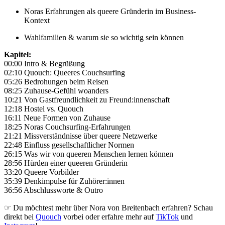
Noras Erfahrungen als queere Gründerin im Business-
Kontext
Wahlfamilien & warum sie so wichtig sein können
Kapitel:
00:00 Intro & Begrüßung
02:10 Quouch: Queeres Couchsurfing
05:26 Bedrohungen beim Reisen
08:25 Zuhause-Gefühl woanders
10:21 Von Gastfreundlichkeit zu Freund:innenschaft
12:18 Hostel vs. Quouch
16:11 Neue Formen von Zuhause
18:25 Noras Couchsurfing-Erfahrungen
21:21 Missverständnisse über queere Netzwerke
22:48 Einfluss gesellschaftlicher Normen
26:15 Was wir von queeren Menschen lernen können
28:56 Hürden einer queeren Gründerin
33:20 Queere Vorbilder
35:39 Denkimpulse für Zuhörer:innen
36:56 Abschlussworte & Outro
☞ Du möchtest mehr über Nora von Breitenbach erfahren? Schau
direkt bei
Quouch
vorbei oder erfahre mehr auf
TikTok
und