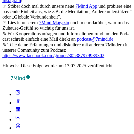
Instagram
!
☞ Stöber doch mal durch unsere neue
7Mind App
und probiere eine
passende Einheit aus, wie z.B. die Meditation „Andere unterstützen”
oder „Globale Verbundenheit”.
☞ Lies in unserem
7Mind Magazin
noch mehr darüber, warum das
Zuhause-Gefühl so wichtig für uns ist.
✎ Für Koope­ra­ti­ons­an­fra­gen und Infor­ma­tio­nen rund um den Pod­
cast schreib ein­fach eine Mail direkt an
podcast@7mind.de
.
✎ Teile deine Erfahrungen und diskutiere mit anderen 7Mindern in
unserer Community zum Podcast:
https://www.facebook.com/groups/305387979939302
.
Hinweis: Diese Folge wurde am 13.07.2025 veröffentlicht.