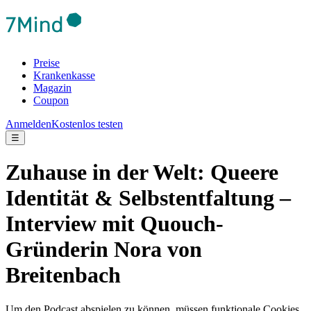
Preise
Krankenkasse
Magazin
Coupon
Anmelden
Kostenlos testen
☰
Zuhause in der Welt: Queere
Identität & Selbstentfaltung –
Interview mit Quouch-
Gründerin Nora von
Breitenbach
Um den Podcast abspielen zu können, müssen funktionale Cookies