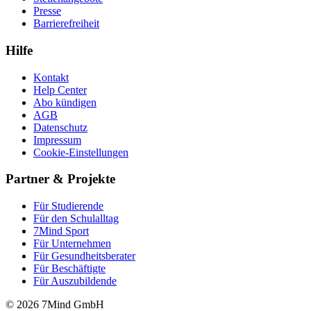
Presse
Barrierefreiheit
Hilfe
Kontakt
Help Center
Abo kündigen
AGB
Datenschutz
Impressum
Cookie-Einstellungen
Partner & Projekte
Für Stu­die­rende
Für den Schulalltag
7Mind Sport
Für Unter­neh­men
Für Gesund­heits­be­ra­ter
Für Beschäftigte
Für Auszubildende
© 2026 7Mind GmbH