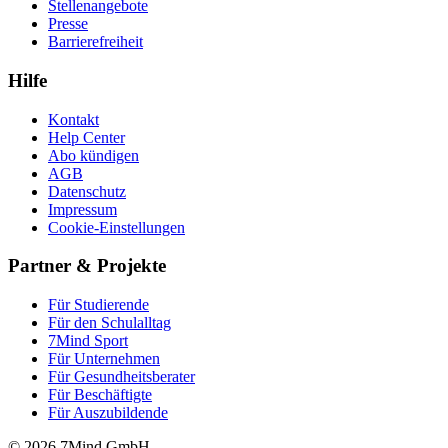
Stellenangebote
Presse
Barrierefreiheit
Hilfe
Kontakt
Help Center
Abo kündigen
AGB
Datenschutz
Impressum
Cookie-Einstellungen
Partner & Projekte
Für Stu­die­rende
Für den Schulalltag
7Mind Sport
Für Unter­neh­men
Für Gesund­heits­be­ra­ter
Für Beschäftigte
Für Auszubildende
© 2026 7Mind GmbH